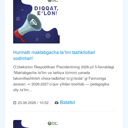
Hurmatli maktabgacha taʼlim tashkilotlari
xodimlari!
Oʻzbekiston Respublikasi Prezidentining 2026-yil 5-fevraldagi
“Maktabgacha taʼlim va tarbiya tizimini yanada
takomillashtirish chora-tadbirlari toʻgʻrisida” gi Farmoniga
asosan: ➖ 2026-2027-oʻquv yilidan boshlab — pedagogika
oliy taʼlim...
Batafsil
23.06.2026 / 10:52