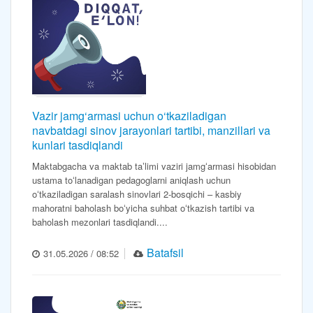
Vazir jamg‘armasi uchun o‘tkaziladigan
navbatdagi sinov jarayonlari tartibi, manzillari va
kunlari tasdiqlandi
Maktabgacha va maktab taʼlimi vaziri jamgʻarmasi hisobidan
ustama toʻlanadigan pedagoglarni aniqlash uchun
oʻtkaziladigan saralash sinovlari 2-bosqichi – kasbiy
mahoratni baholash boʻyicha suhbat oʻtkazish tartibi va
baholash mezonlari tasdiqlandi....
Batafsil
31.05.2026 / 08:52