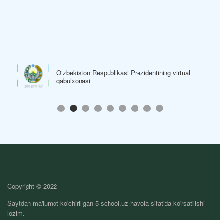
O‘zbekiston Respublikasi Prezidentining virtual
qabulxonasi
Copyright © 2022
Saytdan ma'lumot ko'chiriligan 5-school.uz havola sifatida ko'rsatilishi
lozim.