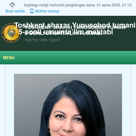
Saytdagi oxirgi ma'lumot yangilangan sana: 31-июль 2026, 21:13
Bosh sahifa
Mobile versiya
Toshkent shaxar Yunusobod tumani
5-sonli umumta’lim maktabi
MENU