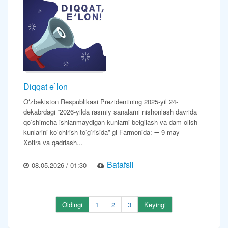
Diqqat e`lon
Oʻzbekiston Respublikasi Prezidentining 2025-yil 24-
dekabrdagi “2026-yilda rasmiy sanalarni nishonlash davrida
qoʻshimcha ishlanmaydigan kunlarni belgilash va dam olish
kunlarini koʻchirish toʻgʻrisida” gi Farmonida: ➖ 9-may —
Xotira va qadrlash...
Batafsil
08.05.2026 / 01:30
Oldingi
1
2
3
Keyingi