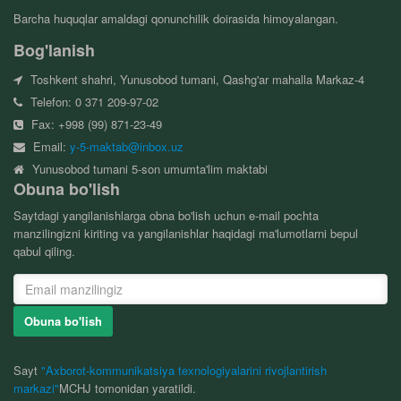
Barcha huquqlar amaldagi qonunchilik doirasida himoyalangan.
Bog'lanish
Toshkent shahri, Yunusobod tumani, Qashg'ar mahalla Markaz-4
Telefon: 0 371 209-97-02
Fax: +998 (99) 871-23-49
Email:
y-5-maktab@inbox.uz
Yunusobod tumani 5-son umumta'lim maktabi
Obuna bo'lish
Saytdagi yangilanishlarga obna bo'lish uchun e-mail pochta
manzilingizni kiriting va yangilanishlar haqidagi ma'lumotlarni bepul
qabul qiling.
Obuna bo'lish
Sayt
"Axborot-kommunikatsiya texnologiyalarini rivojlantirish
markazi"
MCHJ tomonidan yaratildi.