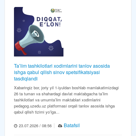
Taʼlim tashkilotlari xodimlarini tanlov asosida
ishga qabul qilish sinov spetsifikatsiyasi
tasdiqlandi
Xabaringiz bor, joriy yil 1-iyuldan boshlab mamlakatimizdagi
26 ta tuman va shahardagi davlat maktabgacha taʼlim
tashkilotlari va umumtaʼlim maktablari xodimlarini
pedagog.uzedu.uz platformasi orqali tanlov asosida ishga
qabul qilish tizimi yoʻlga...
Batafsil
23.07.2026 / 08:56