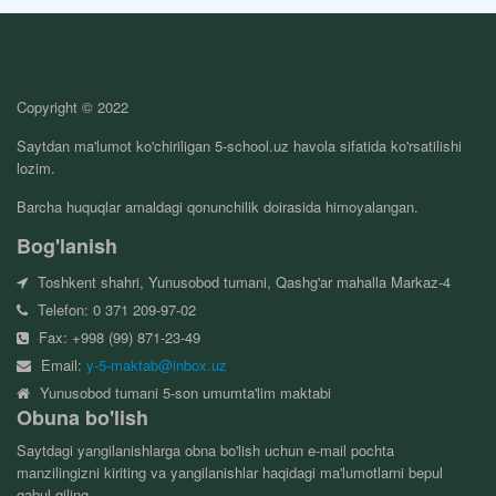
Copyright © 2022
Saytdan ma'lumot ko'chiriligan 5-school.uz havola sifatida ko'rsatilishi
lozim.
Barcha huquqlar amaldagi qonunchilik doirasida himoyalangan.
Bog'lanish
Toshkent shahri, Yunusobod tumani, Qashg'ar mahalla Markaz-4
Telefon: 0 371 209-97-02
Fax: +998 (99) 871-23-49
Email:
y-5-maktab@inbox.uz
Yunusobod tumani 5-son umumta'lim maktabi
Obuna bo'lish
Saytdagi yangilanishlarga obna bo'lish uchun e-mail pochta
manzilingizni kiriting va yangilanishlar haqidagi ma'lumotlarni bepul
qabul qiling.