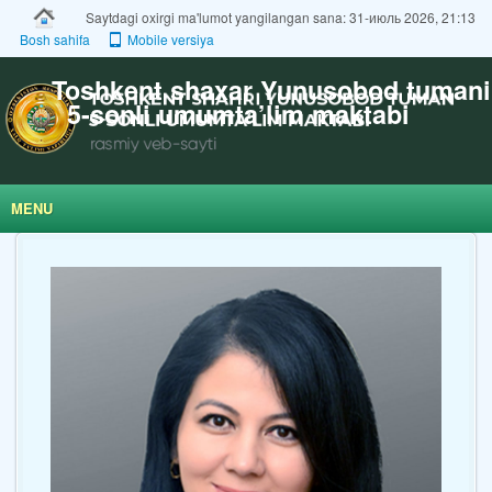
Saytdagi oxirgi ma'lumot yangilangan sana: 31-июль 2026, 21:13
Bosh sahifa
Mobile versiya
Toshkent shaxar Yunusobod tumani
5-sonli umumta’lim maktabi
MENU