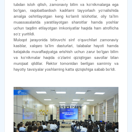
tubdan isloh qilish, zamonaviy bilim va ko‘nikmalarga ega
bo‘lgan, raqobatbardosh kadrlarni tayyorlash yo‘nalishida
amalga oshirilayotgan keng ko‘lamli islohotlar, oliy ta’lim
muassasalarida yaratilayotgan sharoitlar hamda yoshlar
uchun taqdim etilayotgan imkoniyatlar haqida ham atroflicha
so‘z yuritildi.
Muloqot jarayonida bitiruvchi sinf o‘quvchilari zamonaviy
kasblar, xalqaro ta’lim dasturlari, talabalar hayoti hamda
kelajakda muvaffaqiyatga erishish uchun zarur bo‘lgan bilim
va ko‘nikmalar haqida o‘zlarini qiziqtirgan savollar bilan
murojaat qildilar. Rektor tomonidan berilgan samimiy va
hayotiy tavsiyalar yoshlarning katta qiziqishiga sabab bo‘ldi.