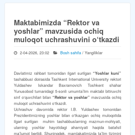
Maktabimizda “Rektor va
yoshlar” mavzusida ochiq
muloqot uchrashuvini o‘tkazdi
2-04-2026, 23:02
Bosh sahifa
/ Yangiliklar
Davlatimiz rahbari tomonidan ilgari surilgan
“Yoshlar kuni”
tashabbusi doirasida Tashkent International University rektori
Yuldashev Iskandar Baxramovich Toshkent shahar
Yunusobod tumanidagi 5-sonli umumta’lim maktabi bitiruvchi
sinf o‘quvchilari bilan
“Rektor va yoshlar”
mavzusida ochiq
muloqot uchrashuvini o‘tkazdi.
Uchrashuv davomida rektor I.B. Yuldashev tomonidan
Prezidentimizning yoshlar bilan o‘tkazgan ochiq muloqotida
ilgari surilgan muhim tashabbuslarning mazmun-mohiyati,
ularning yoshlar hayotidagi ahamiyati haqida batafsil
ma’lumot berildi. Shuningdek, mamlakatimizda ta’lim tizimini