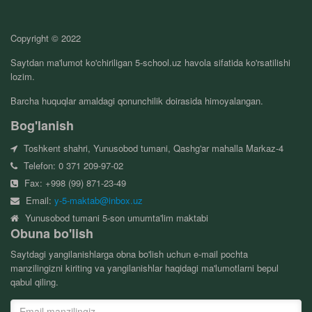
Copyright © 2022
Saytdan ma'lumot ko'chiriligan 5-school.uz havola sifatida ko'rsatilishi
lozim.
Barcha huquqlar amaldagi qonunchilik doirasida himoyalangan.
Bog'lanish
Toshkent shahri, Yunusobod tumani, Qashg'ar mahalla Markaz-4
Telefon: 0 371 209-97-02
Fax: +998 (99) 871-23-49
Email:
y-5-maktab@inbox.uz
Yunusobod tumani 5-son umumta'lim maktabi
Obuna bo'lish
Saytdagi yangilanishlarga obna bo'lish uchun e-mail pochta
manzilingizni kiriting va yangilanishlar haqidagi ma'lumotlarni bepul
qabul qiling.