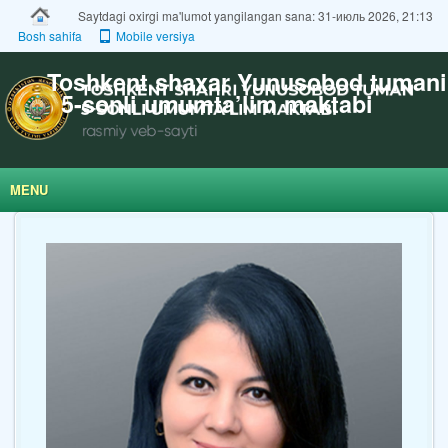
Saytdagi oxirgi ma'lumot yangilangan sana: 31-июль 2026, 21:13
Bosh sahifa
Mobile versiya
Toshkent shaxar Yunusobod tumani
5-sonli umumta’lim maktabi
MENU