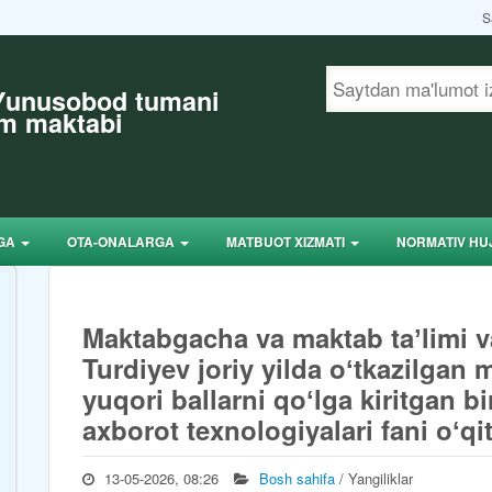
S
 Yunusobod tumani
im maktabi
RGA
OTA-ONALARGA
MATBUOT XIZMATI
NORMATIV HU
Maktabgacha va maktab taʼlimi va
Turdiyev joriy yilda oʻtkazilgan 
yuqori ballarni qoʻlga kiritgan b
axborot texnologiyalari fani oʻqi
13-05-2026, 08:26
Bosh sahifa
/ Yangiliklar