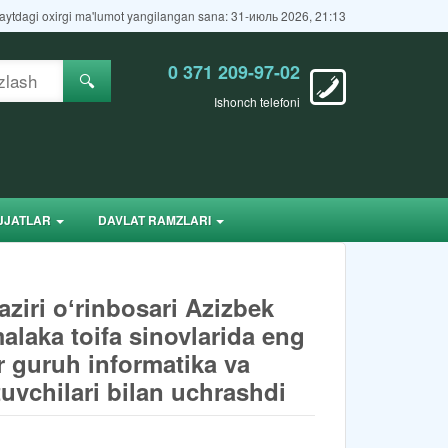
aytdagi oxirgi ma'lumot yangilangan sana: 31-июль 2026, 21:13
0 371 209-97-02
🔍
Ishonch telefoni
JJATLAR
DAVLAT RAMZLARI
ziri oʻrinbosari Azizbek
malaka toifa sinovlarida eng
ir guruh informatika va
tuvchilari bilan uchrashdi