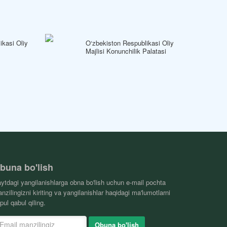
ikasi Oliy
O‘zbekiston Respublikasi Oliy
Majlisi Konunchilik Palatasi
buna bo'lish
ytdagi yangilanishlarga obna bo'lish uchun e-mail pochta
nzilingizni kiriting va yangilanishlar haqidagi ma'lumotlarni
pul qabul qiling.
Obuna bo'lish