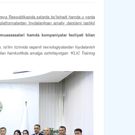
reya Respublikasida safarda boʻlishadi hamda u yerda
 platformalardan foydalanilgan amaliy darslarni tashkil
muassasalari hamda kompaniyalar faoliyati bilan
h, taʼlim tizimida raqamli texnologiyalardan foydalanish
bilan hamkorlikda amalga oshirilayotgan “KLIC Training