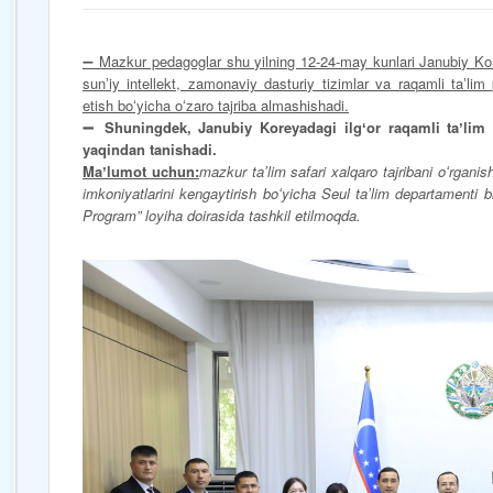
➖ Mazkur pedagoglar shu yilning 12-24-may kunlari Janubiy Ko
sunʼiy intellekt, zamonaviy dasturiy tizimlar va raqamli taʼlim
etish boʻyicha oʻzaro tajriba almashishadi.
➖ Shuningdek, Janubiy Koreyadagi ilgʻor raqamli taʼlim 
yaqindan tanishadi.
Maʼlumot uchun:
mazkur taʼlim safari xalqaro tajribani oʻrganis
imkoniyatlarini kengaytirish boʻyicha Seul taʼlim departamenti 
Program” loyiha doirasida tashkil etilmoqda.