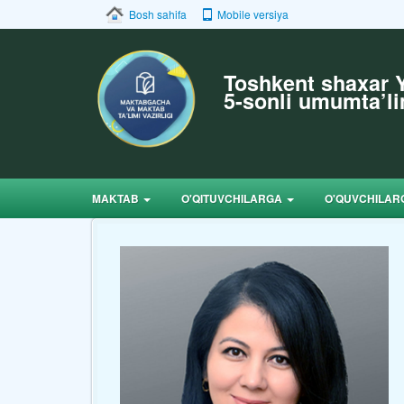
Bosh sahifa
Mobile versiya
Toshkent shaxar
5-sonli umumta’l
MAKTAB
O'QITUVCHILARGA
O'QUVCHILA