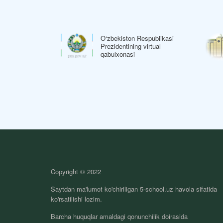
O‘zbekiston Respublikasi
espublikasi
Prezidentining virtual
 rasmiy veb-sayti
qabulxonasi
Copyright © 2022
Saytdan ma'lumot ko'chiriligan 5-school.uz havola sifatida
ko'rsatilishi lozim.
Barcha huquqlar amaldagi qonunchilik doirasida