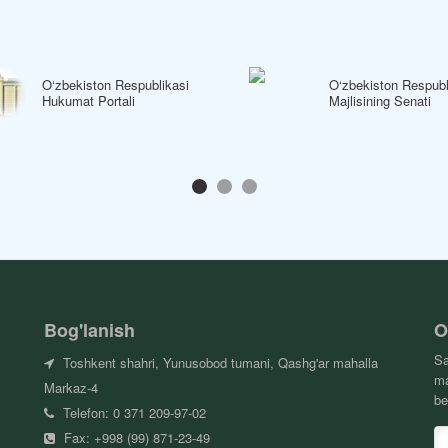
O‘zbekiston Respublikasi
O‘zbekiston Respubl
Hukumat Portali
Majlisining Senati
Bog'lanish
O
Sa
Toshkent shahri, Yunusobod tumani, Qashg'ar mahalla
ma
Markaz-4
be
Telefon: 0 371 209-97-02
Fax: +998 (99) 871-23-49