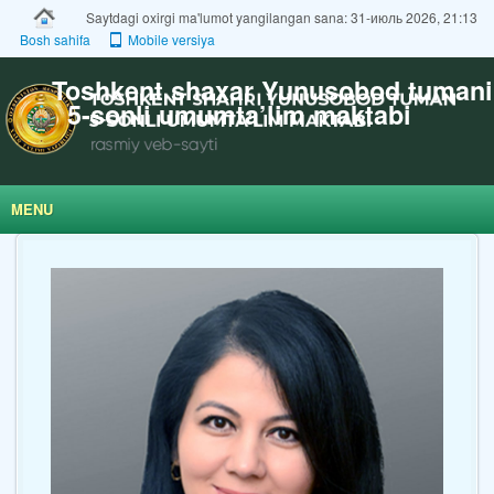
Saytdagi oxirgi ma'lumot yangilangan sana: 31-июль 2026, 21:13
Bosh sahifa
Mobile versiya
Toshkent shaxar Yunusobod tumani
5-sonli umumta’lim maktabi
MENU