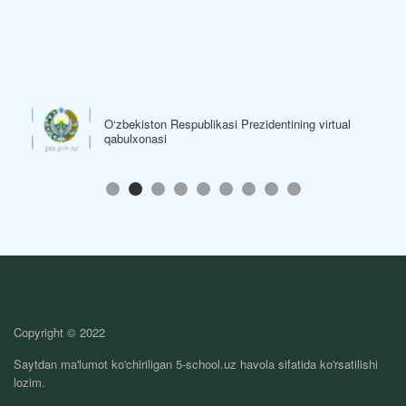
O‘zbekiston Respublikasi Prezidentining virtual
qabulxonasi
Copyright © 2022
Saytdan ma'lumot ko'chiriligan 5-school.uz havola sifatida ko'rsatilishi
lozim.