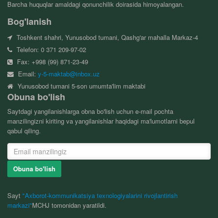
Barcha huquqlar amaldagi qonunchilik doirasida himoyalangan.
Bog'lanish
Toshkent shahri, Yunusobod tumani, Qashg'ar mahalla Markaz-4
Telefon: 0 371 209-97-02
Fax: +998 (99) 871-23-49
Email:
y-5-maktab@inbox.uz
Yunusobod tumani 5-son umumta'lim maktabi
Obuna bo'lish
Saytdagi yangilanishlarga obna bo'lish uchun e-mail pochta
manzilingizni kiriting va yangilanishlar haqidagi ma'lumotlarni bepul
qabul qiling.
Obuna bo'lish
Sayt
"Axborot-kommunikatsiya texnologiyalarini rivojlantirish
markazi"
MCHJ tomonidan yaratildi.