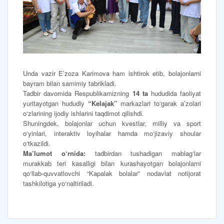
Unda vazir E’zoza Karimova ham ishtirok etib, bolajonlarni
bayram bilan samimiy tabrikladi.
Tadbir davomida Respublikamizning
14 ta
hududida faoliyat
yuritayotgan hududiy
“Kelajak”
markazlari to‘garak a’zolari
o‘zlarining ijodiy ishlarini taqdimot qilishdi.
Shuningdek, bolajonlar uchun kvestlar, milliy va sport
o‘yinlari, interaktiv loyihalar hamda mo‘jizaviy shoular
o‘tkazildi.
Ma’lumot o‘rnida:
tadbirdan tushadigan mablag‘lar
murakkab teri kasalligi bilan kurashayotgan bolajonlarni
qo‘llab-quvvatlovchi “Kapalak bolalar” nodavlat notijorat
tashkilotiga yo‘naltiriladi.